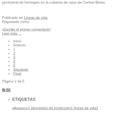
perimetral de hormigón en la cubierta de nave de Certest Biotec.
Publicado en
Líneas de vida
Etiquetado como
¡Escribe el primer comentario!
Leer más ...
Inicio
Anterior
1
2
3
4
5
Siguiente
Final
Página 1 de 5
BLOG
ETIQUETAS
albasecur
1
elementos de protección
1
líneas de vida
2