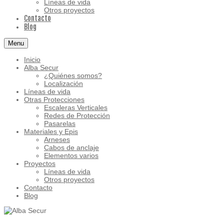
Líneas de vida
Otros proyectos
Contacto
Blog
Menu
Inicio
Alba Secur
¿Quiénes somos?
Localización
Líneas de vida
Otras Protecciones
Escaleras Verticales
Redes de Protección
Pasarelas
Materiales y Epis
Arneses
Cabos de anclaje
Elementos varios
Proyectos
Líneas de vida
Otros proyectos
Contacto
Blog